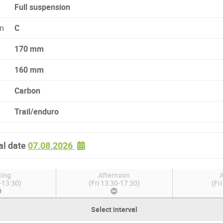
Full suspension
ym
C
170 mm
160 mm
Carbon
Trail/enduro
al date
07.08.2026
ing
Afternoon
A
0-13:30)
(Fri 13:30-17:30)
(Fr
Select interval