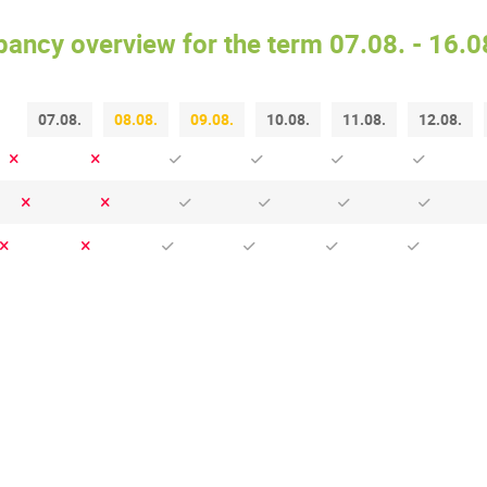
ancy overview for the term 07.08. - 16.
07.08.
08.08.
09.08.
10.08.
11.08.
12.08.
Terms and Conditions
| Business operator
SKI KLÍNOVEC s.r.o.
|
Cookie Settings