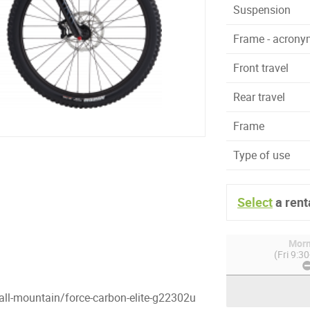
Suspension
Frame - acron
Front travel
Rear travel
Frame
Type of use
Select
a rent
Morn
(Fri 9:3
all-mountain/force-carbon-elite-g22302u