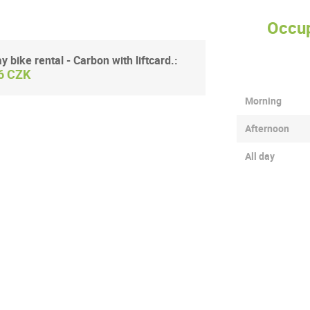
Occup
ay bike rental - Carbon with liftcard.:
6 CZK
Morning
Afternoon
All day