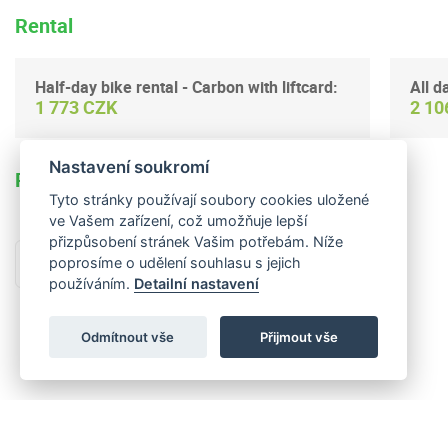
Rental
Half-day bike rental - Carbon with liftcard:
All d
1 773 CZK
2 10
Nastavení soukromí
Refundable deposit: 3 000 CZK
Tyto stránky používají soubory cookies uložené
ve Vašem zařízení, což umožňuje lepší
přizpůsobení stránek Vašim potřebám. Níže
poprosíme o udělení souhlasu s jejich
Back to selection
používáním.
Detailní nastavení
Odmítnout vše
Přijmout vše
SKI KLÍNOVEC s. r. o.
| © 2026 All rights reserved